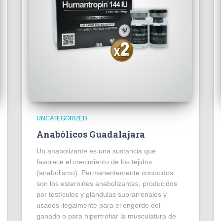
UNCATEGORIZED
Anabólicos Guadalajara
Un anabolizante es una sustancia que
favorece el crecimiento de los tejidos
(anabolismo). Permanentemente conocidos
son los esteroides anabolizantes, producidos
por testículos y glándulas suprarrenales y
usados ilegalmente para el engorde del
ganado o para hipertrofiar la musculatura de