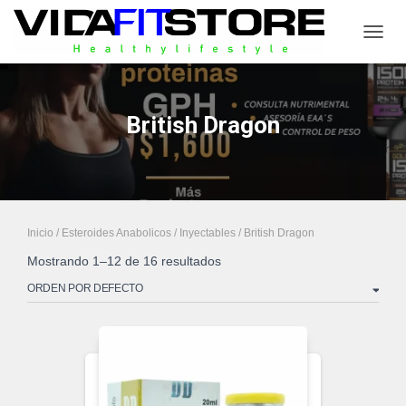
CAMB
British Dragon
Inicio
/
Esteroides Anabolicos
/
Inyectables
/ British Dragon
Mostrando 1–12 de 16 resultados