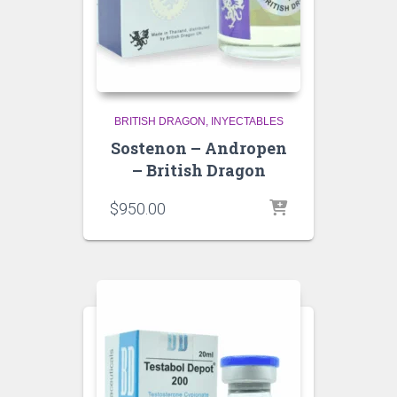
BRITISH DRAGON
INYECTABLES
Sostenon – Andropen
– British Dragon
$
950.00