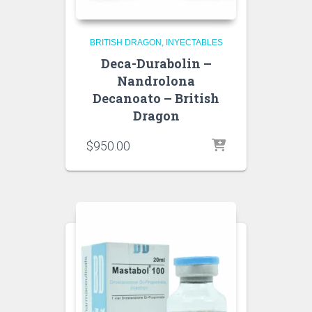
BRITISH DRAGON
INYECTABLES
Deca-Durabolin –
Nandrolona
Decanoato – British
Dragon
$
950.00