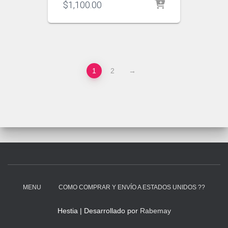
$
1,100.00
1
2
→
MENU
COMO COMPRAR Y ENVÍO A ESTADOS UNIDOS ??
Hestia | Desarrollado por
Rabemay