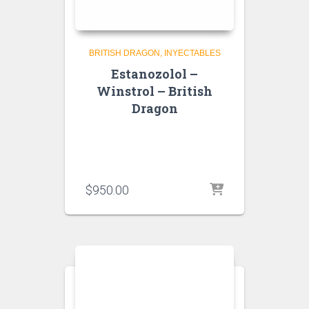
BRITISH DRAGON
INYECTABLES
Estanozolol –
Winstrol – British
Dragon
$
950.00