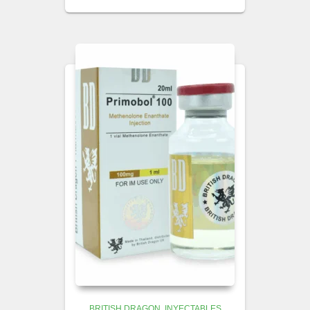
BRITISH DRAGON
INYECTABLES