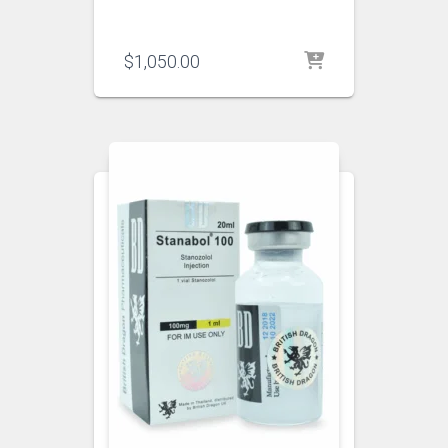
$
1,050.00