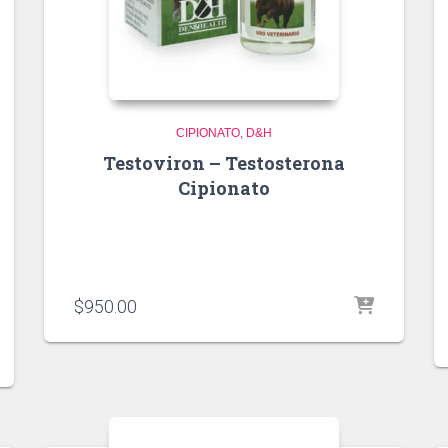
CIPIONATO
D&H
Testoviron – Testosterona
Cipionato
$
950.00