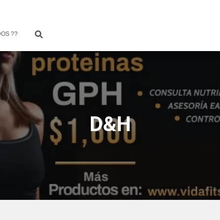
OS ??
D&H