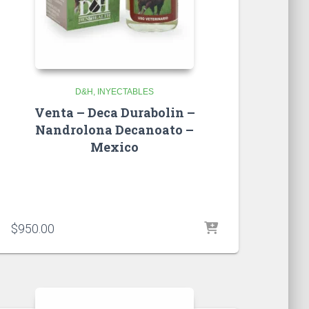
D&H
INYECTABLES
Venta – Deca Durabolin –
Nandrolona Decanoato –
Mexico
$
950.00