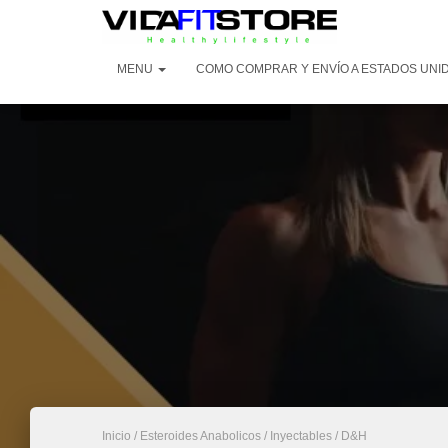
MENU
COMO COMPRAR Y ENVÍO A ESTADOS UNID
Inicio
/
Esteroides Anabolicos
/
Inyectables
/ D&H