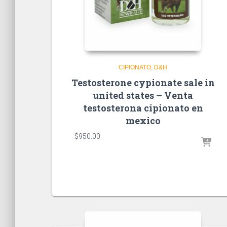
CIPIONATO
D&H
Testosterone cypionate sale in
united states – Venta
testosterona cipionato en
mexico
$
950.00