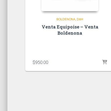
BOLDENONA
D&H
Venta Equipoise – Venta
Boldenona
$
950.00