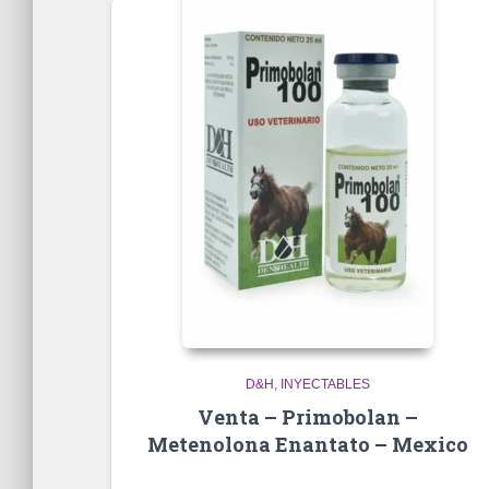
D&H
INYECTABLES
Venta – Primobolan –
Metenolona Enantato – Mexico