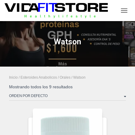
CAMB
Watson
Inicio
/
Esteroides Anabolicos
/
Orales
/ Watson
Mostrando todos los 9 resultados