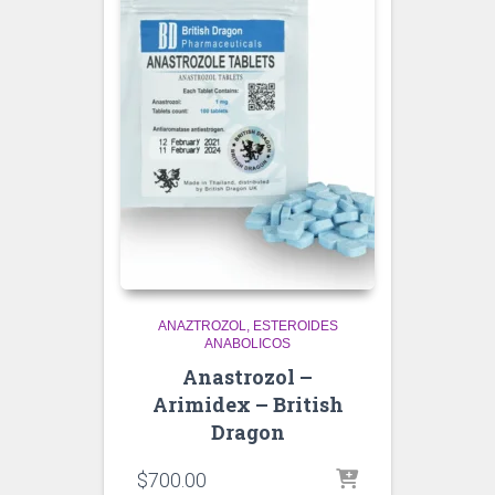
ANAZTROZOL
ESTEROIDES
ANABOLICOS
Anastrozol –
Arimidex – British
Dragon
$
700.00