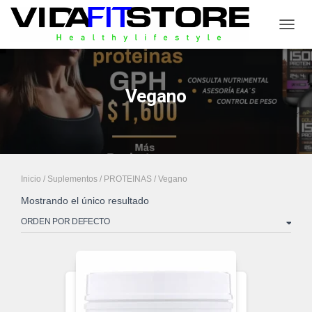
CAMB
Vegano
Inicio
/
Suplementos
/
PROTEINAS
/ Vegano
Mostrando el único resultado