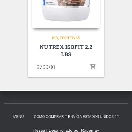
ISO
PROTEINAS
NUTREX ISOFIT 2.2
LBS
$
700.00
MENU
COMO COMPRAR Y ENVÍO A ESTADOS UNIDOS ??
Hestia | Desarrollado por
Rabemay