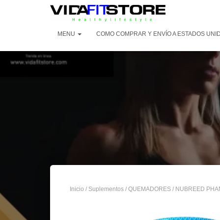
MENU
COMO COMPRAR Y ENVÍO A ESTADOS UNID
Inicio
/
Suplementos
/
QUEMADORES
/ NUBREED PHA