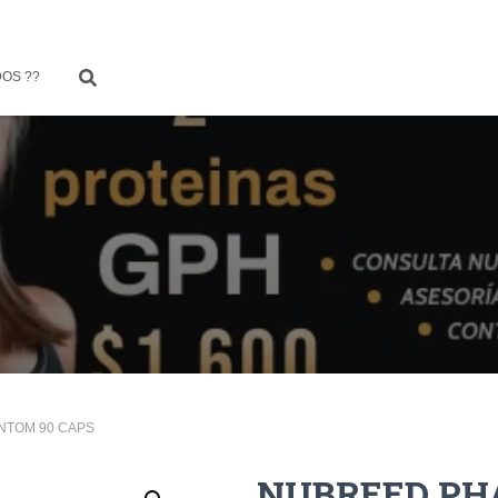
OS ??
NTOM 90 CAPS
NUBREED PH