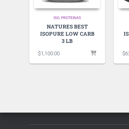
ISO
PROTEINAS
NATURES BEST
ISOPURE LOW CARB
I
3 LB
$
1,100.00
$
6