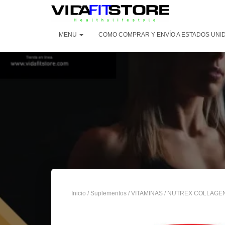
MENU
COMO COMPRAR Y ENVÍO A ESTADOS UNID
Inicio
/
Suplementos
/
VITAMINAS
/ NUTREX COLLAGEN