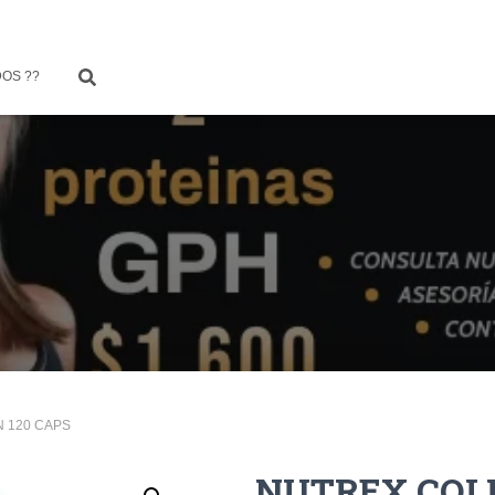
OS ??
 120 CAPS
NUTREX COLL