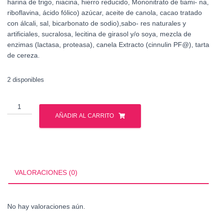
harina de trigo, niacina, hierro reducido, Mononitrato de tiami- na,
riboflavina, ácido fólico) azúcar, aceite de canola, cacao tratado
con álcali, sal, bicarbonato de sodio),sabo- res naturales y
artificiales, sucralosa, lecitina de girasol y/o soya, mezcla de
enzimas (lactasa, proteasa), canela Extracto (cinnulin PF@), tarta
de cereza.
2 disponibles
MUTANT
MASS
AÑADIR AL CARRITO
15
LBS
cantidad
VALORACIONES (0)
No hay valoraciones aún.