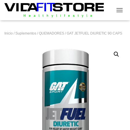
CAMB
Inicio
/
Suplementos
/
QUEMADORES
/ GAT JETFUEL DIURETIC 90 CAPS