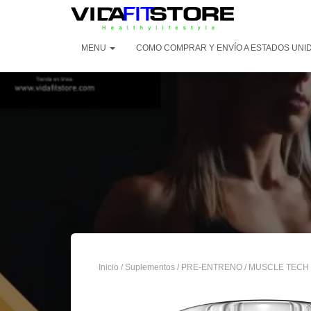
MENU
COMO COMPRAR Y ENVÍO A ESTADOS UNID
Inicio
/
Suplementos
/
PRE-ENTRENO
/ MUSCLE TECH 