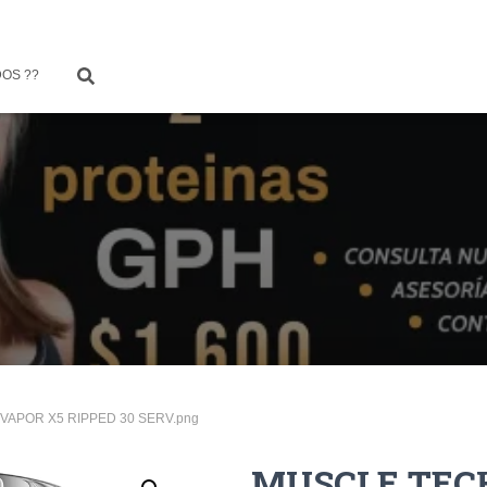
OS ??
VAPOR X5 RIPPED 30 SERV.png
MUSCLE TEC