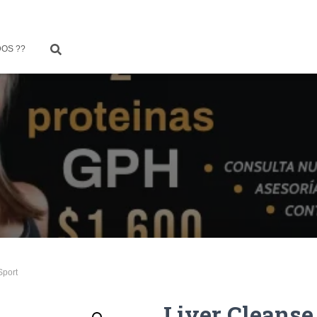
OS ??
Sport
Liver Cleanse