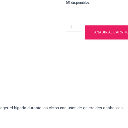
50 disponibles
Liver
Cleanse
AÑADIR AL CARRIT
-
Gat
Sport
cantidad
ger el higado durante los ciclos con usos de esteroides anabolicos