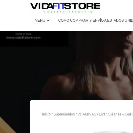
MENU
COMO COMPRAR Y ENVÍO A ESTADOS UNID
Inicio
/
Suplementos
/
VITAMINAS
/ Liver Cleanse – Gat 