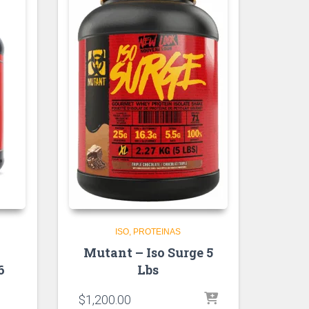
ISO
PROTEINAS
Mutant – Iso Surge 5
6
Lbs
$
1,200.00