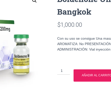
Bangkok
$
1,000.00
Con su uso se consigue Una masa
AROMATIZA: No PRESENTACIÓN: 
ADMINISTRACIÓN: Vial inyección
Boldenone
Undecylenate
AÑADIR AL CARRIT
200
Bangkok
cantidad