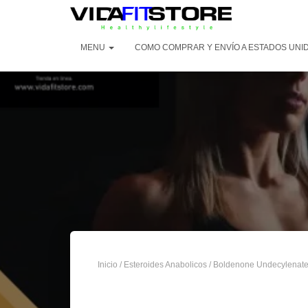
MENU
COMO COMPRAR Y ENVÍO A ESTADOS UNID
Inicio
/
Esteroides Anabolicos
/ Boldenone Undecylenat