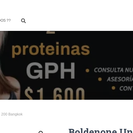
OS ??
e 200 Bangkok
Boldenone Un