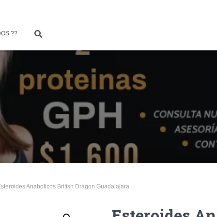
OS ??
Esteroides Anabolicos British Dragon Guadalajara
Esteroides An