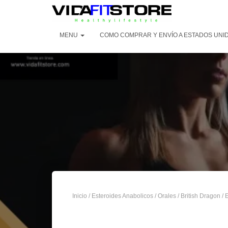
MENU
COMO COMPRAR Y ENVÍO A ESTADOS UNID
Inicio
/
Esteroides Anabolicos
/
Orales
/
British Dragon
/ 