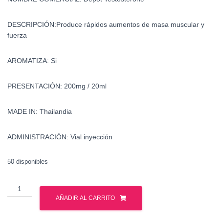
DESCRIPCIÓN:
Produce rápidos aumentos de masa muscular y
fuerza
AROMATIZA:
Si
PRESENTACIÓN:
200mg / 20ml
MADE IN:
Thailandia
ADMINISTRACIÓN:
Vial inyección
50 disponibles
Testosterone
cypionate
AÑADIR AL CARRITO
sale
in