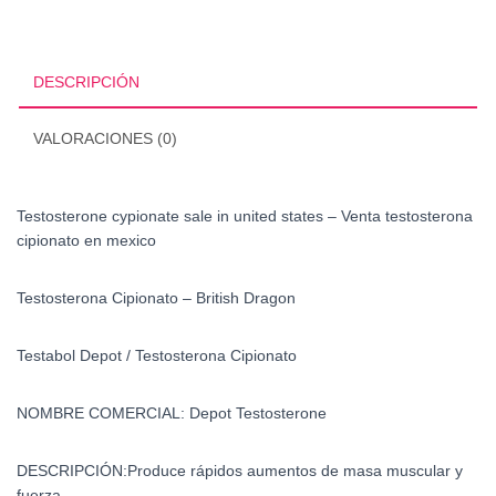
united
states
-
DESCRIPCIÓN
Venta
testosterona
VALORACIONES (0)
cipionato
en
mexico
Testosterone cypionate sale in united states – Venta testosterona
cantidad
cipionato en mexico
Testosterona Cipionato – British Dragon
Testabol Depot
/ Testosterona Cipionato
NOMBRE COMERCIAL:
Depot Testosterone
DESCRIPCIÓN:
Produce rápidos aumentos de masa muscular y
fuerza