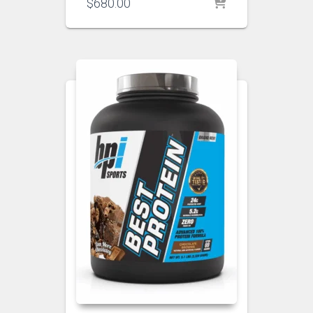
$
680.00