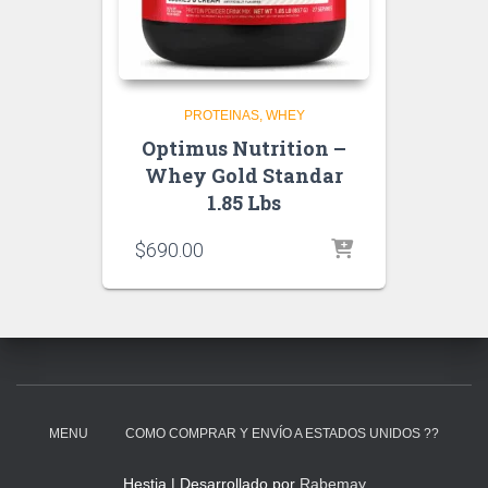
PROTEINAS
WHEY
Optimus Nutrition –
Whey Gold Standar
1.85 Lbs
$
690.00
MENU
COMO COMPRAR Y ENVÍO A ESTADOS UNIDOS ??
Hestia | Desarrollado por
Rabemay