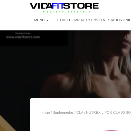
MENU
COMO COMPRAR Y ENVÍO A ESTADOS UNID
Inicio
/
Suplementos
/
CLA
/ NUTREX LIPO 6 CLA 90 S