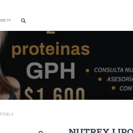
OS ??
OFTGELS
NUTREX LIPO