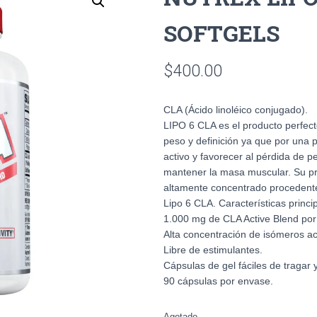
SOFTGELS
$
400.00
CLA (Ácido linoléico conjugado).
LIPO 6 CLA es el producto perfec
peso y definición ya que por una 
activo y favorecer al pérdida de p
mantener la masa muscular. Su pri
altamente concentrado procedente
Lipo 6 CLA. Características princi
1.000 mg de CLA Active Blend por
Alta concentración de isómeros act
Libre de estimulantes.
Cápsulas de gel fáciles de tragar 
90 cápsulas por envase.
Agotado