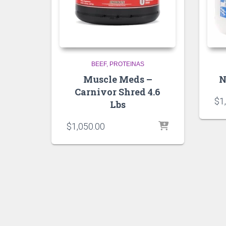
BEEF
PROTEINAS
Muscle Meds –
N
Carnivor Shred 4.6
$
1
Lbs
$
1,050.00