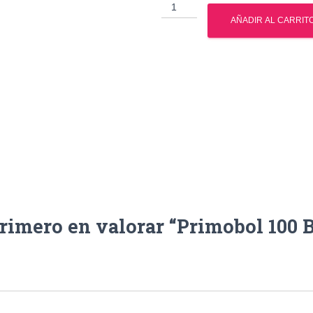
Primobol
100
AÑADIR AL CARRIT
Balkan
cantidad
primero en valorar “Primobol 100 