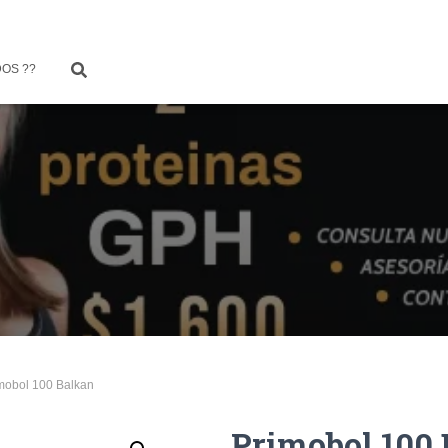
OS ??
imobol 100 Balkan
Primobol 100