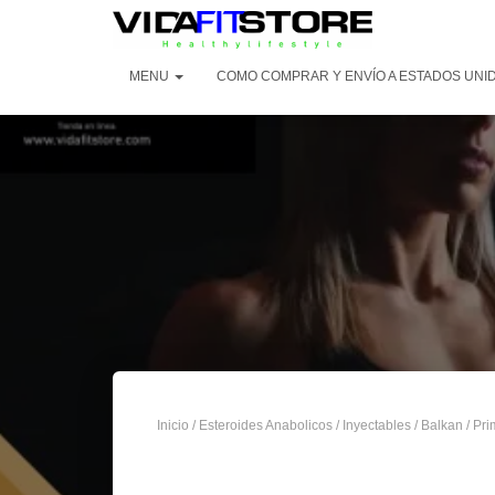
MENU
COMO COMPRAR Y ENVÍO A ESTADOS UNID
Inicio
/
Esteroides Anabolicos
/
Inyectables
/
Balkan
/ Pr