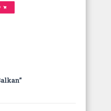
O
Balkan”