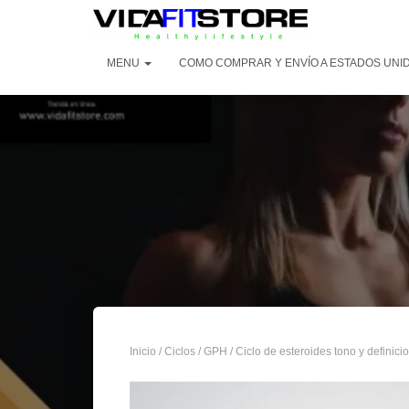
MENU
COMO COMPRAR Y ENVÍO A ESTADOS UNID
Inicio
/
Ciclos
/
GPH
/ Ciclo de esteroides tono y definic