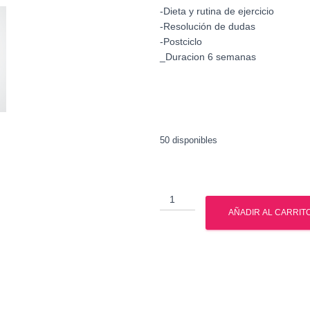
-Dieta y rutina de ejercicio
-Resolución de dudas
-Postciclo
_Duracion 6 semanas
50 disponibles
Ciclo
de
AÑADIR AL CARRIT
esteroides
tono
y
definicion
Gph
Pharmaceuticals