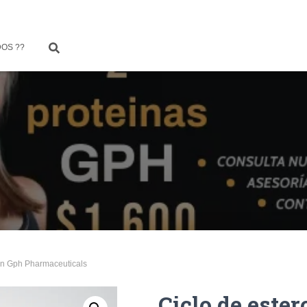
OS ??
ion Gph Pharmaceuticals
Ciclo de ester