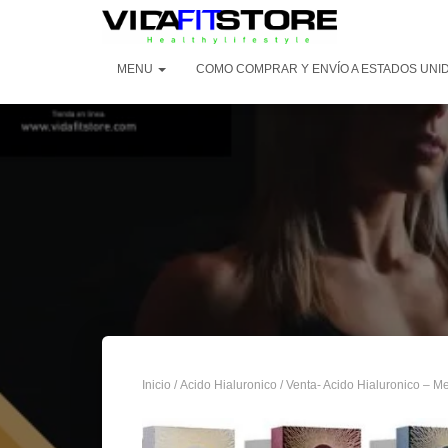
MENU
COMO COMPRAR Y ENVÍO A ESTADOS UNID
Inicio
/
Acido Hialuronico
/ Venta- Acido Hialuronico – M