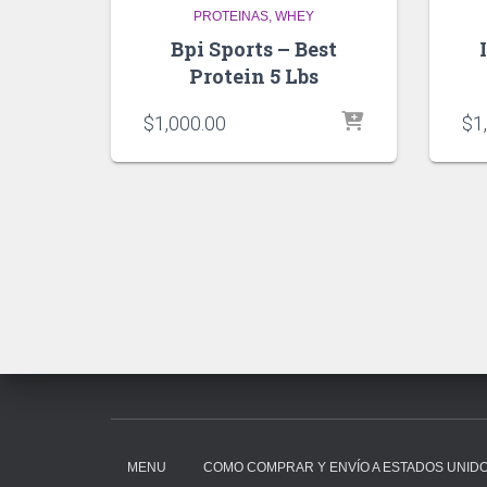
PROTEINAS
WHEY
Bpi Sports – Best
Protein 5 Lbs
$
1,000.00
$
1
MENU
COMO COMPRAR Y ENVÍO A ESTADOS UNIDO