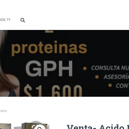
OS ??
exico
Venta- Acido 