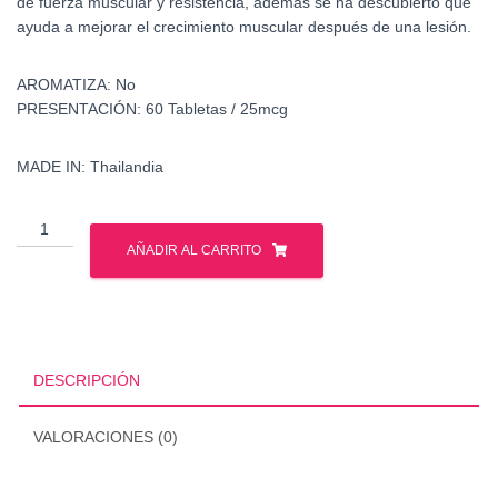
de fuerza muscular y resistencia, además se ha descubierto que
ayuda a mejorar el crecimiento muscular después de una lesión.
AROMATIZA:
No
PRESENTACIÓN:
60 Tabletas / 25mcg
MADE IN:
Thailandia
Venta
Clembuterol
AÑADIR AL CARRITO
cantidad
DESCRIPCIÓN
VALORACIONES (0)