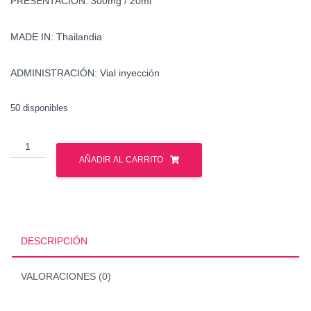
PRESENTACIÓN: 300mg / 20ml
MADE IN: Thailandia
ADMINISTRACIÓN: Vial inyección
50 disponibles
Venta
-
AÑADIR AL CARRITO
Deca
Durabolin
-
Nandrolona
Decanoato
DESCRIPCIÓN
-
Mexico
VALORACIONES (0)
cantidad