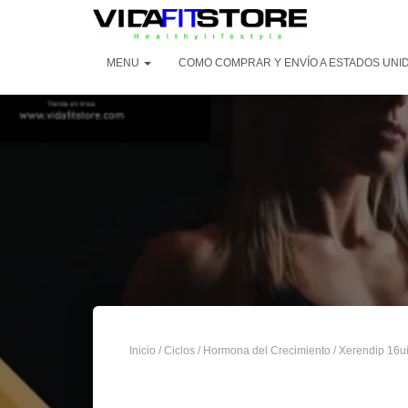
MENU
COMO COMPRAR Y ENVÍO A ESTADOS UNID
Inicio
/
Ciclos
/
Hormona del Crecimiento
/ Xerendip 16u