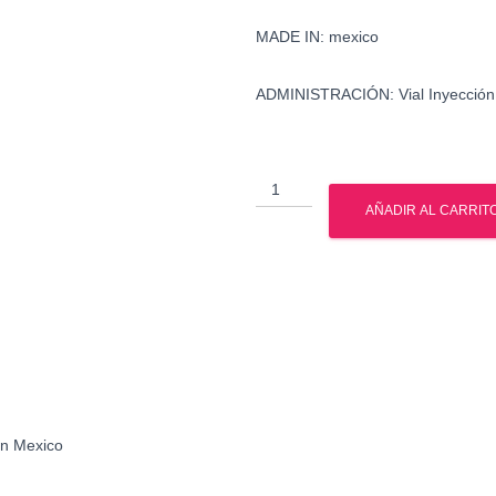
MADE IN: mexico
ADMINISTRACIÓN: Vial Inyección
Xerendip
16ui
AÑADIR AL CARRIT
Pisa
-
Hormona
de
Crecimiento
en
Mexico
cantidad
en Mexico