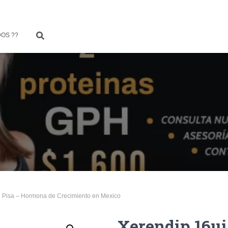
OS ??
i Pisa – Hormona de Crecimiento en Mexico
Xerendip 16ui