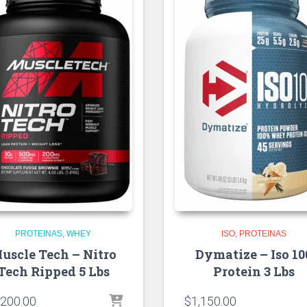
PROTEINAS
WHEY
ISO
PROTEINAS
uscle Tech – Nitro
Dymatize – Iso 10
Tech Ripped 5 Lbs
Protein 3 Lbs
,200.00
$
1,150.00