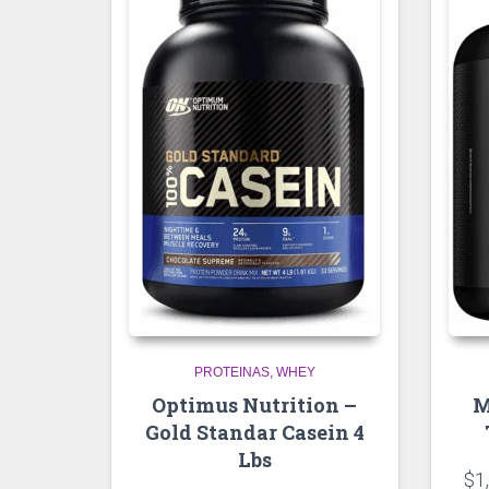
PROTEINAS
WHEY
Optimus Nutrition –
M
Gold Standar Casein 4
Lbs
$
1