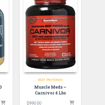
BEEF
PROTEINAS
0
Muscle Meds –
Carnivor 4 Lbs
$
990.00