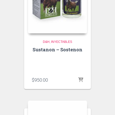
D&H
INYECTABLES
Sustanon – Sostenon
$
950.00