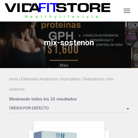
CAMB
mix-sostenon
Inicio
/
Esteroides Anabolicos
/
Inyectables
/
Testosterona
/ mix-
sostenon
Mostrando todos los 10 resultados