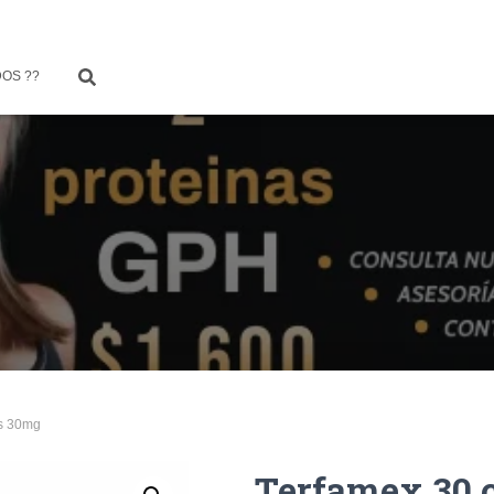
OS ??
as 30mg
Terfamex 30 