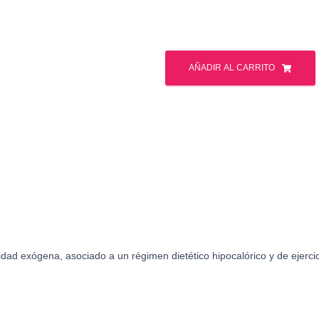
Terfamex
30
AÑADIR AL CARRITO
capsulas
30mg
cantidad
idad exógena, asociado a un régimen dietético hipocalórico y de ejerci