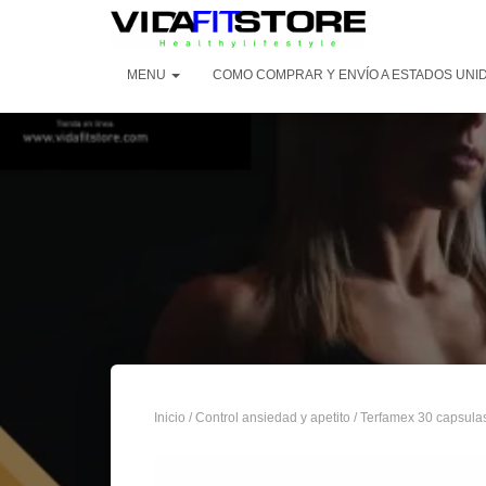
MENU
COMO COMPRAR Y ENVÍO A ESTADOS UNID
Inicio
/
Control ansiedad y apetito
/ Terfamex 30 capsul