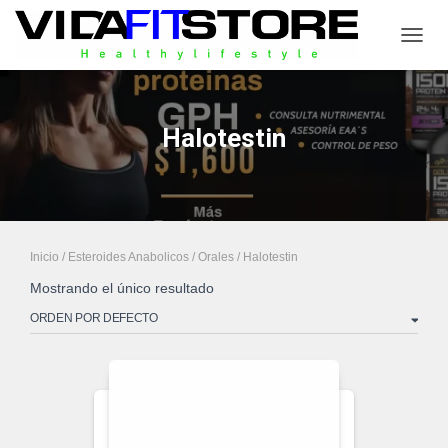
CAMB
Halotestin
Inicio
/
Esteroides Anabolicos
/
Orales
/ Halotestin
Mostrando el único resultado