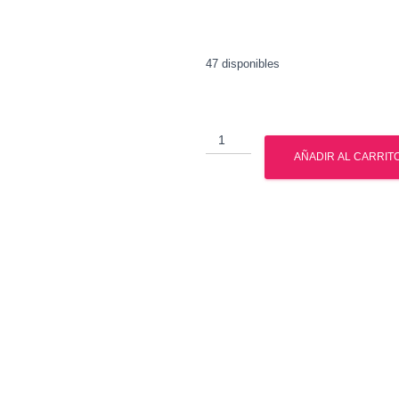
47 disponibles
Ibutamoren
-
AÑADIR AL CARRIT
GPH
Pharmaceuticals
-
Sarms
cantidad