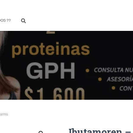
OS ??
Sarms
Ibutamoren –