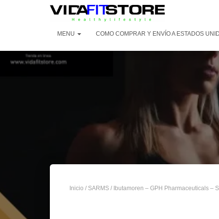
MENU
COMO COMPRAR Y ENVÍO A ESTADOS UNID
Inicio
/
SARMS
/ Ibutamoren – GPH Pharmaceuticals – 