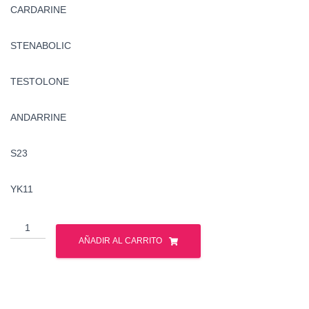
CARDARINE
STENABOLIC
TESTOLONE
ANDARRINE
S23
YK11
Sarms
-
AÑADIR AL CARRITO
Ciclo
-
Gph
Pharmaceuticals