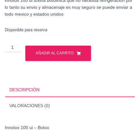
innotox 100 ui toxina botulinica que no necesita refrigeracion por
lo tanto su envio y almacenaje es muy seguro se puede enviar a
todo mexico y estados unidos
Disponible para reserva
Innotox
100
AÑADIR AL CARRITO
ui
-
Botox
cantidad
DESCRIPCIÓN
VALORACIONES (0)
Innotox 100 ui – Botox