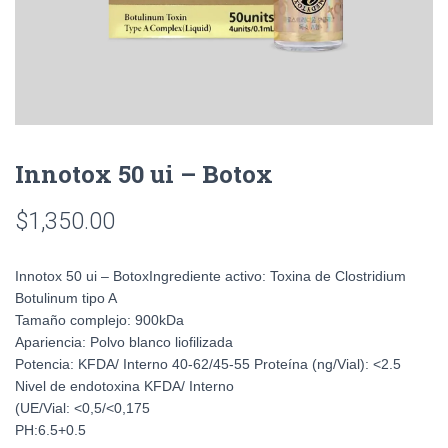
Innotox 50 ui – Botox
$
1,350.00
Innotox 50 ui – Botox
Ingrediente activo:
Toxina de Clostridium
Botulinum tipo A
Tamaño complejo:
900kDa
Apariencia:
Polvo blanco liofilizada
Potencia:
KFDA/ Interno 40-62/45-55
Proteína (ng/Vial):
<2.5
Nivel de endotoxina
KFDA/ Interno
(UE/Vial:
<0,5/<0,175
PH:
6.5+0.5